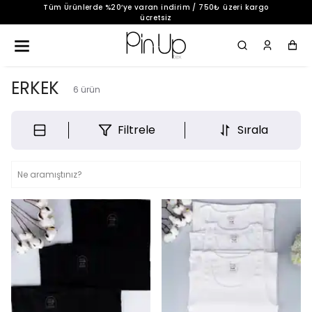
Tüm Ürünlerde %20’ye varan indirim / 750₺ üzeri kargo
ücretsiz
0
ERKEK
6
ürün
Filtrele
Sırala